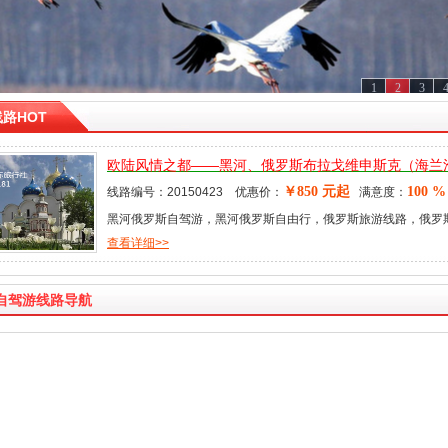
1
2
3
路HOT
欧陆风情之都——黑河、俄罗斯布拉戈维申斯克（海兰
驾游
￥850 元起
100 %
线路编号：20150423 优惠价：
满意度：
黑河俄罗斯自驾游，黑河俄罗斯自由行，俄罗斯旅游线路，俄罗
查看详细>>
用，俄罗斯有哪些好景点，...
自驾游线路导航