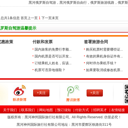
自驾游
黑河俄罗斯自驾游，黑河俄罗斯自由行，俄罗斯旅游线路，俄罗斯
费用，俄罗斯有哪些好景点，...
 总共1条信息 首页上一页
1
下一页末页
俄罗斯自驾游温馨提示
优惠政策
付款和发票
签署旅游合同
国内旅客的免费行李额...
购买机票时需要哪些证...
国内机票是否可以开发...
有效的乘机身份证件有...
订错乘机人姓名，应该...
何时停办乘机手续？
机票可否异地领取？
如果要取消或修改机票...
+关注
+关注
关于我们
|
联系我们
|
网站地图
|
预订须知
|
付款方式
|
招聘英才
|
友情链接
版权所有：黑河神州国际旅行社有限公司, All Rights Reserved. 仿冒必究！
黑河神州国际旅行社有限公司地址：黑河市爱辉区铁路街311号