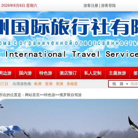
2026年8月8日 星期六
游客注册
|
游客登陆
周边游
国内游
特色游
酒店预订
私人定制
主题旅游
签
斯三日
出境游热推:
欧洲
亚洲
美洲
东南亚
线 路
线路
鄂伦春
所在的位置是：
网站首页
>>
特色游
>>俄罗斯自驾游