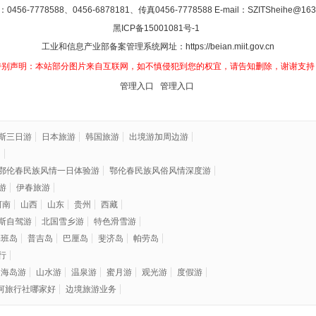
0456-7778588、0456-6878181、传真0456-7778588 E-mail：
SZITSheihe@163
黑ICP备
15001081
号-1
工业和信息产业部备案管理系统网址：https://beian.miit.gov.cn
特别声明：本站部分图片来自互联网，如不慎侵犯到您的权宜，请告知删除，谢谢支持
管理入口
管理入口
斯三日游
日本旅游
韩国旅游
出境游加周边游
洲
鄂伦春民族风情一日体验游
鄂伦春民族风俗风情深度游
游
伊春旅游
河南
山西
山东
贵州
西藏
斯自驾游
北国雪乡游
特色滑雪游
塞班岛
普吉岛
巴厘岛
斐济岛
帕劳岛
行
海岛游
山水游
温泉游
蜜月游
观光游
度假游
河旅行社哪家好
边境旅游业务