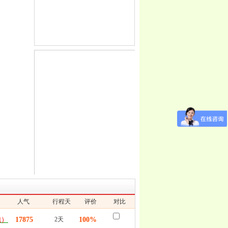
人气
行程天
评价
对比
数
泡）
17875
2天
100%