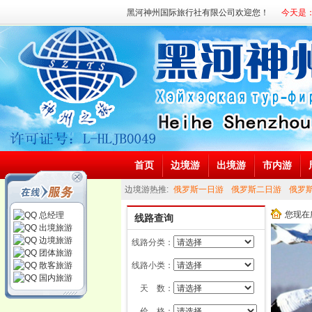
黑河神州国际旅行社有限公司欢迎您！
今天是：
首页
边境游
出境游
市内游
边境游热推:
俄罗斯一日游
俄罗斯二日游
俄罗
游
市内游热推:
日本旅游
黑河一日风情游
黑河二日经典游
您现在
总经理
线路查询
出境旅游
民族风情一日体验游
鄂伦春民族风俗风情深度游
边境旅游
线路分类：
团体旅游
散客旅游
线路小类：
国内旅游
天 数：
价 格：