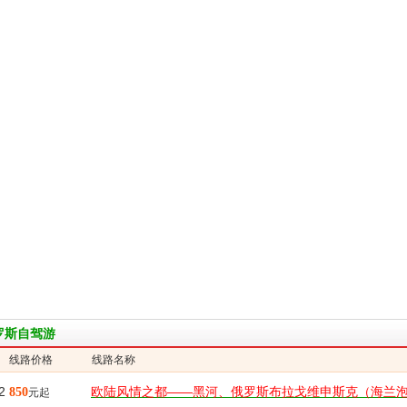
罗斯自驾游
线路价格
线路名称
2
欧陆风情之都——黑河、俄罗斯布拉戈维申斯克（海兰
850
元起