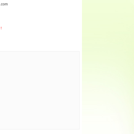
.com
！