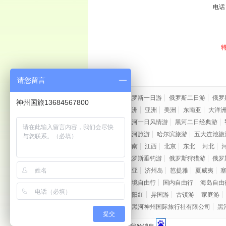
电话：
请您留言
边境游：
俄罗斯一日游
俄罗斯二日游
俄罗
神州国旅13684567800
出境游：
欧洲
亚洲
美洲
东南亚
大洋
市内游：
黑河一日风情游
黑河二日经典游
周边游：
漠河旅游
哈尔滨旅游
五大连池旅
国内游：
湖南
江西
北京
东北
河北
特色游：
俄罗斯垂钓游
俄罗斯狩猎游
俄罗
海岛游：
三亚
济州岛
芭提雅
夏威夷
自由行：
出境自由行
国内自由行
海岛自由
主题游：
夕阳红
异国游
古镇游
家庭游
友情链接：
黑河神州国际旅行社有限公司
黑
提交