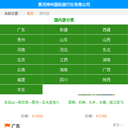
黑河神州国际旅行社有限公司
当前位置：
首页
国内游
国内游分类
广东
新疆
西藏
贵州
山东
山西
河南
河北
东北
热卖线路Hot
北京
江西
湖南
云南
海南
广西
福建
四川
陕西
华东
长白山—哈尔滨—黑河—五大连池八日北国风光游
昆明、石林、九乡、大理、丽江双飞双
价格：
价格：
￥2450
￥2780
广东
更多>>