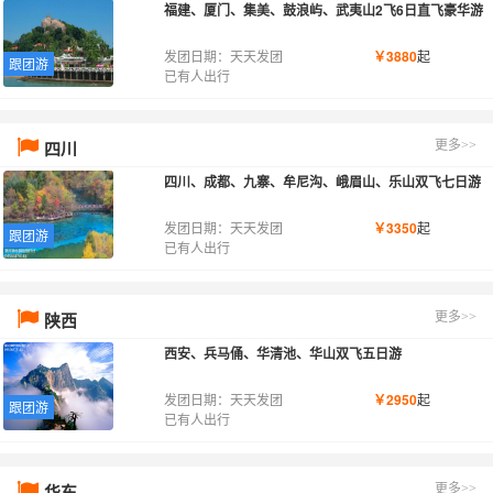
福建、厦门、集美、鼓浪屿、武夷山2飞6日直飞豪华游
发团日期：天天发团
￥3880
起
跟团游
已有人出行
四川
更多>>
四川、成都、九寨、牟尼沟、峨眉山、乐山双飞七日游
发团日期：天天发团
￥3350
起
跟团游
已有人出行
陕西
更多>>
西安、兵马俑、华清池、华山双飞五日游
发团日期：天天发团
￥2950
起
跟团游
已有人出行
华东
更多>>